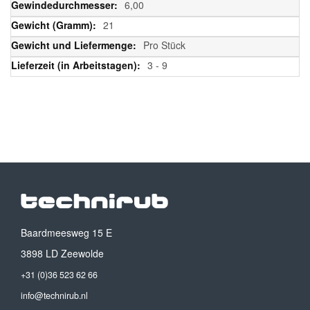
6,00
21
Pro Stück
3 - 9
Baardmeesweg 15 E
3898 LD Zeewolde
+31 (0)36 523 62 66
info@technirub.nl