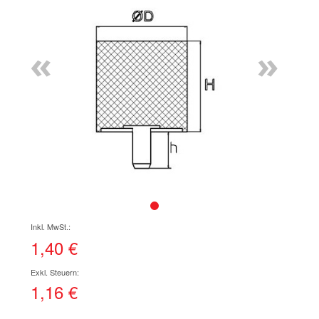
Ende
der
Bildgalerie
«
»
springen
Zum
Anfang
der
1,40 €
Bildgalerie
springen
1,16 €