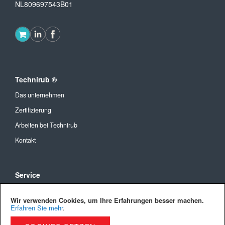
NL809697543B01
Technirub ®
Das unternehmen
Zertifizierung
Arbeiten bei Technirub
Kontakt
Service
Allgemeine Geschäftsbedingungen
Wir verwenden Cookies, um Ihre Erfahrungen besser machen.
Versandkosten und Lieferung
Erfahren Sie mehr
.
Bezahlmöglichkeiten