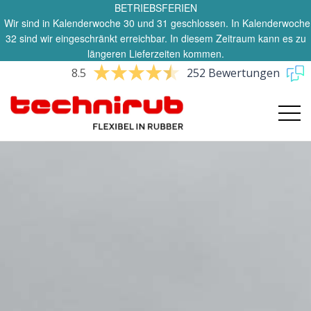
BETRIEBSFERIEN
Wir sind in Kalenderwoche 30 und 31 geschlossen. In Kalenderwoche
32 sind wir eingeschränkt erreichbar. In diesem Zeitraum kann es zu
längeren Lieferzeiten kommen.
8.5
252 Bewertungen