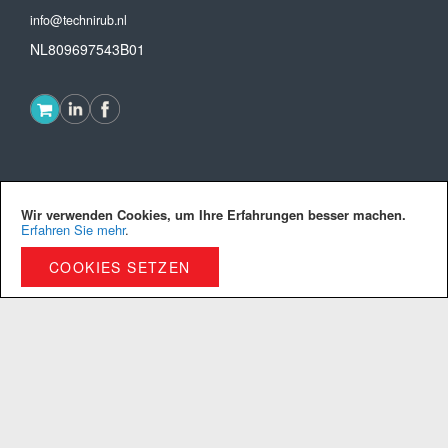
info@technirub.nl
NL809697543B01
Technirub ®
Wir verwenden Cookies, um Ihre Erfahrungen besser machen.
Erfahren Sie mehr
.
Das unternehmen
Zertifizierung
COOKIES SETZEN
Arbeiten bei Technirub
Kontakt
Service
Allgemeine Geschäftsbedingungen