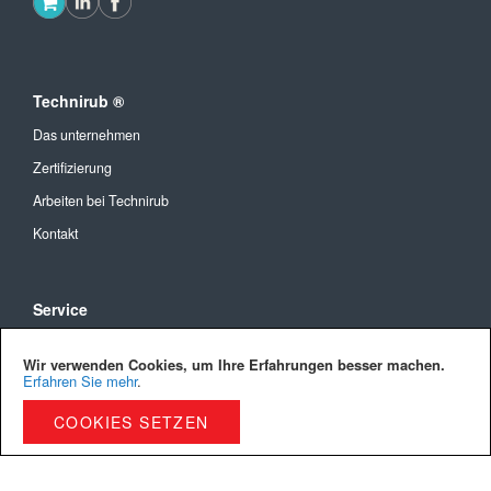
Technirub ®
Das unternehmen
Zertifizierung
Arbeiten bei Technirub
Kontakt
Service
Allgemeine Geschäftsbedingungen
Wir verwenden Cookies, um Ihre Erfahrungen besser machen.
Versandkosten und Lieferung
Erfahren Sie mehr
.
Bezahlmöglichkeiten
COOKIES SETZEN
Privacy Policy
Cookies