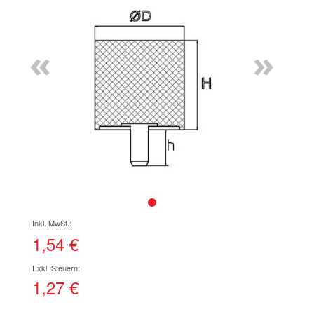
Ende
der
Bildgalerie
«
»
springen
Zum
Anfang
der
1,54 €
Bildgalerie
springen
1,27 €