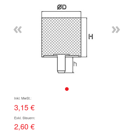
Ende
der
Bildgalerie
«
»
springen
Zum
Anfang
der
3,15 €
Bildgalerie
springen
2,60 €