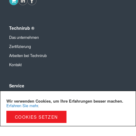
Technirub ®
Das unternehmen
Zertifizierung
Arbeiten bei Technirub
Kontakt
Service
Allgemeine Geschäftsbedingungen
Wir verwenden Cookies, um Ihre Erfahrungen besser machen.
Versandkosten und Lieferung
Erfahren Sie mehr
.
Bezahlmöglichkeiten
COOKIES SETZEN
Privacy Policy
Cookies