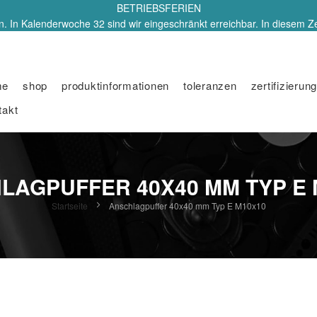
BETRIEBSFERIEN
. In Kalenderwoche 32 sind wir eingeschränkt erreichbar. In diesem Z
me
shop
produktinformationen
toleranzen
zertifizierung
takt
LAGPUFFER 40X40 MM TYP E 
Startseite
Anschlagpuffer 40x40 mm Typ E M10x10