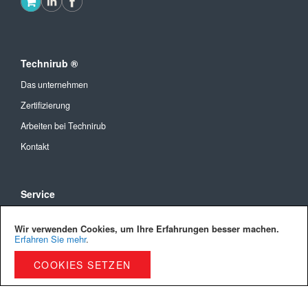
Technirub ®
Das unternehmen
Zertifizierung
Arbeiten bei Technirub
Kontakt
Service
Allgemeine Geschäftsbedingungen
Wir verwenden Cookies, um Ihre Erfahrungen besser machen.
Versandkosten und Lieferung
Erfahren Sie mehr
.
Bezahlmöglichkeiten
COOKIES SETZEN
Privacy Policy
Cookies