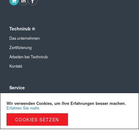
Technirub ®
Das unternehmen
Zertifizierung
Arbeiten bei Technirub
Kontakt
Service
Allgemeine Geschäftsbedingungen
Wir verwenden Cookies, um Ihre Erfahrungen besser machen.
Versandkosten und Lieferung
Erfahren Sie mehr
.
Bezahlmöglichkeiten
COOKIES SETZEN
Privacy Policy
Cookies