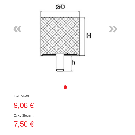
Ende
der
Bildgalerie
«
»
springen
Zum
Anfang
der
9,08 €
Bildgalerie
springen
7,50 €