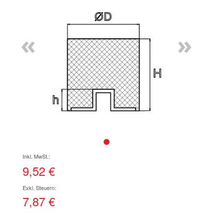
Ende
der
Bildgalerie
«
»
springen
Zum
Anfang
der
9,52 €
Bildgalerie
springen
7,87 €