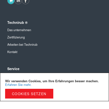
Technirub ®
Das unternehmen
Zertifizierung
Arbeiten bei Technirub
Kontakt
Service
Allgemeine Geschäftsbedingungen
Wir verwenden Cookies, um Ihre Erfahrungen besser machen.
Versandkosten und Lieferung
Erfahren Sie mehr
.
Bezahlmöglichkeiten
COOKIES SETZEN
Privacy Policy
Cookies