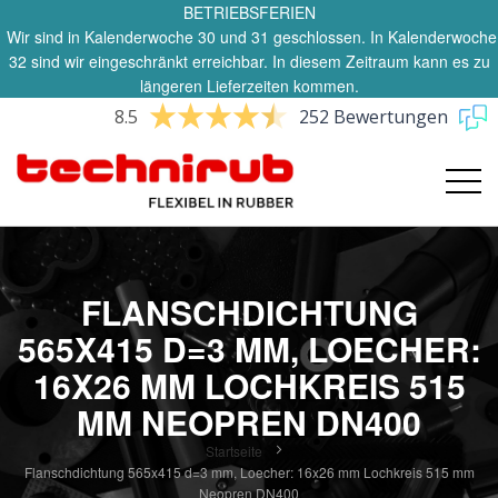
BETRIEBSFERIEN
Wir sind in Kalenderwoche 30 und 31 geschlossen. In Kalenderwoche
32 sind wir eingeschränkt erreichbar. In diesem Zeitraum kann es zu
längeren Lieferzeiten kommen.
8.5
252 Bewertungen
FLANSCHDICHTUNG
565X415 D=3 MM, LOECHER:
16X26 MM LOCHKREIS 515
MM NEOPREN DN400
Startseite
Flanschdichtung 565x415 d=3 mm, Loecher: 16x26 mm Lochkreis 515 mm
Neopren DN400