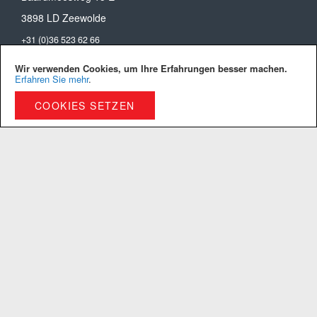
3898 LD Zeewolde
+31 (0)36 523 62 66
info@technirub.nl
Wir verwenden Cookies, um Ihre Erfahrungen besser machen.
Erfahren Sie mehr
.
NL809697543B01
COOKIES SETZEN
Technirub ®
Das unternehmen
Zertifizierung
Arbeiten bei Technirub
Kontakt