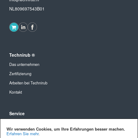
NL809697543B01
Technirub ®
Das unternehmen
Zertifizierung
Arbeiten bei Technirub
Kontakt
Service
Allgemeine Geschäftsbedingungen
Wir verwenden Cookies, um Ihre Erfahrungen besser machen.
Versandkosten und Lieferung
Erfahren Sie mehr
.