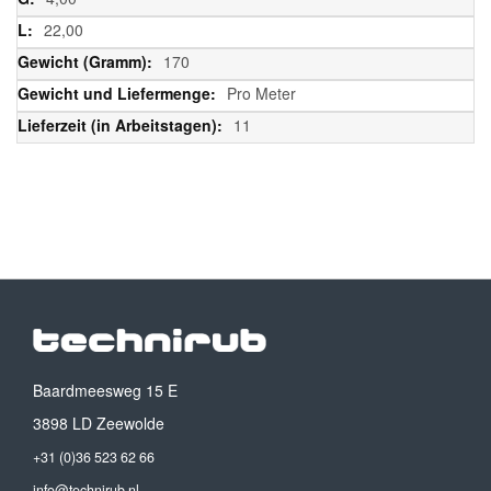
22,00
170
Pro Meter
11
Baardmeesweg 15 E
3898 LD Zeewolde
+31 (0)36 523 62 66
info@technirub.nl