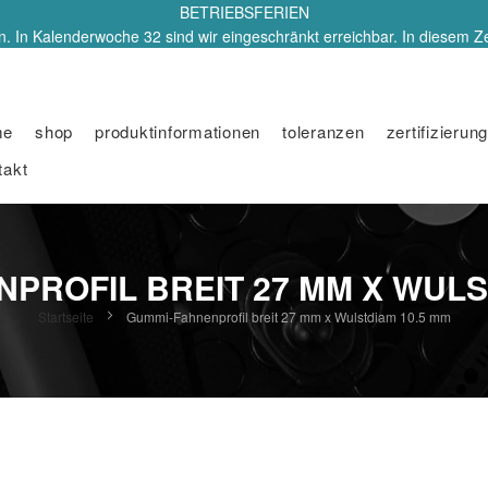
BETRIEBSFERIEN
. In Kalenderwoche 32 sind wir eingeschränkt erreichbar. In diesem Z
me
shop
produktinformationen
toleranzen
zertifizierung
takt
PROFIL BREIT 27 MM X WULS
Startseite
Gummi-Fahnenprofil breit 27 mm x Wulstdiam 10.5 mm