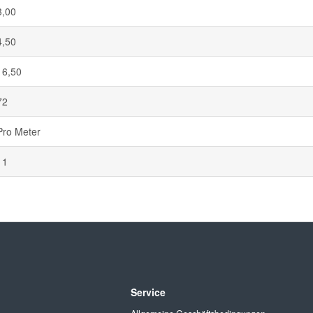
3,00
4,50
16,50
72
Pro Meter
11
Service