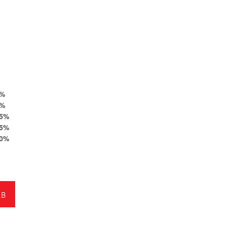
%
%
5
%
5
%
0
%
RB