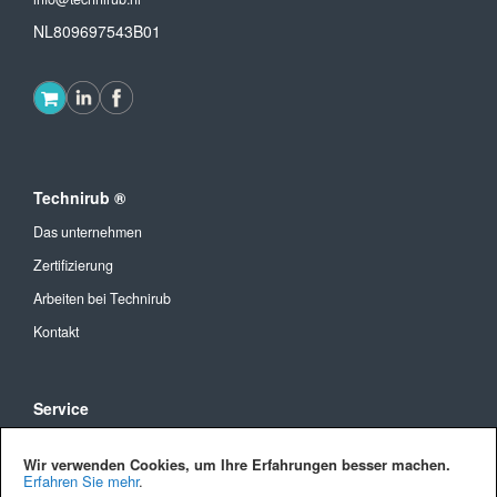
NL809697543B01
Technirub ®
Das unternehmen
Zertifizierung
Arbeiten bei Technirub
Kontakt
Service
Allgemeine Geschäftsbedingungen
Wir verwenden Cookies, um Ihre Erfahrungen besser machen.
Versandkosten und Lieferung
Erfahren Sie mehr
.