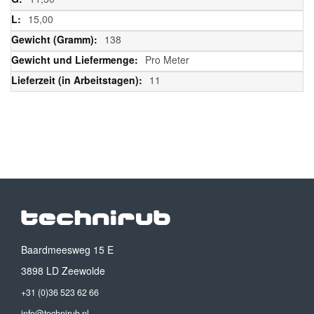
15,00
138
Pro Meter
11
Baardmeesweg 15 E
3898 LD Zeewolde
+31 (0)36 523 62 66
info@technirub.nl