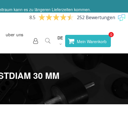
eitraum kann es zu längeren Lieferzeiten kommen.
8.5
252 Bewertungen
uber uns
Sprache
DE
Store
Mein Warenkorb
wählen
STDIAM 30 MM