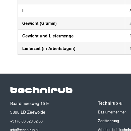
L
Gewicht (Gramm)
Gewicht und Liefermenge
Lieferzeit (in Arbeitstagen)
Technirub ®
Baardmeesweg 15 E
3898 LD Zeewolde
Das unternehmen
Zertifizierung
+31 (0)36 523 62 66
Arbeiten bei Technir
info@technirub.nl