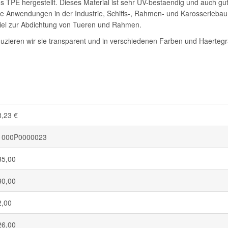
 TPE hergestellt. Dieses Material ist sehr UV-bestaendig und auch gu
ne Anwendungen in der Industrie, Schiffs-, Rahmen- und Karosseriebau
piel zur Abdichtung von Tueren und Rahmen.
duzieren wir sie transparent und in verschiedenen Farben und Haertegr
8,23 €
1000P0000023
35,00
30,00
2,00
26,00