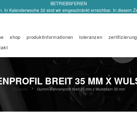
BETRIEBSFERIEN
. In Kalenderwoche 32 sind wir eingeschränkt erreichbar. In diesem Z
me
shop
produktinformationen
toleranzen
zertifizierung
takt
NPROFIL BREIT 35 MM X WUL
Startseite
Gummi-Fahnenprofil breit 35 mm x Wulstdiam 30 mm