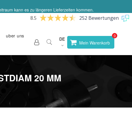
eitraum kann es zu längeren Lieferzeiten kommen.
8.5
252 Bewertungen
uber uns
Sprache
DE
Store
Mein Warenkorb
wählen
STDIAM 20 MM