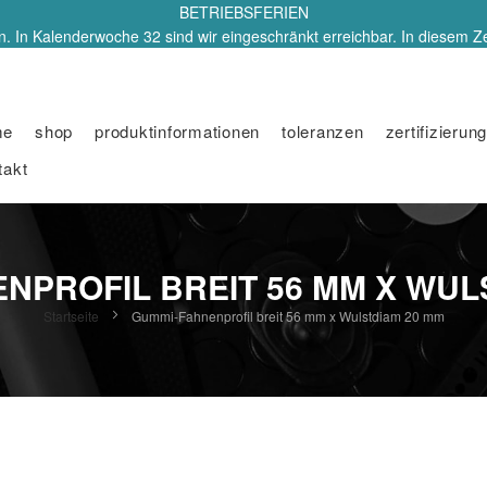
BETRIEBSFERIEN
. In Kalenderwoche 32 sind wir eingeschränkt erreichbar. In diesem Z
me
shop
produktinformationen
toleranzen
zertifizierung
takt
NPROFIL BREIT 56 MM X WUL
Startseite
Gummi-Fahnenprofil breit 56 mm x Wulstdiam 20 mm