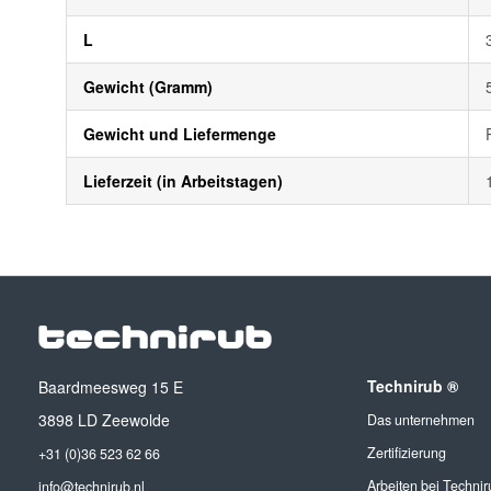
L
Gewicht (Gramm)
Gewicht und Liefermenge
Lieferzeit (in Arbeitstagen)
Technirub ®
Baardmeesweg 15 E
3898 LD Zeewolde
Das unternehmen
Zertifizierung
+31 (0)36 523 62 66
Arbeiten bei Technir
info@technirub.nl