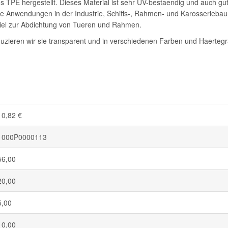
 TPE hergestellt. Dieses Material ist sehr UV-bestaendig und auch gu
ne Anwendungen in der Industrie, Schiffs-, Rahmen- und Karosseriebau
piel zur Abdichtung von Tueren und Rahmen.
duzieren wir sie transparent und in verschiedenen Farben und Haertegr
10,82 €
1000P0000113
56,00
20,00
5,00
10,00