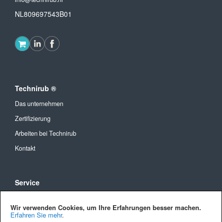
NL809697543B01
Technirub ®
Das unternehmen
Zertifizierung
Arbeiten bei Technirub
Kontakt
Service
Allgemeine Geschäftsbedingungen
Wir verwenden Cookies, um Ihre Erfahrungen besser machen.
Versandkosten und Lieferung
Erfahren Sie mehr
.