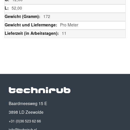
52,00
172
Pro Meter
11
Baardmeesweg 15 E
3898 LD Zeewolde
+31 (0)36 523 62 66
info@technirub.nl