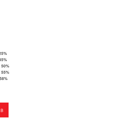
25
%
35
%
50
%
55
%
58
%
RB