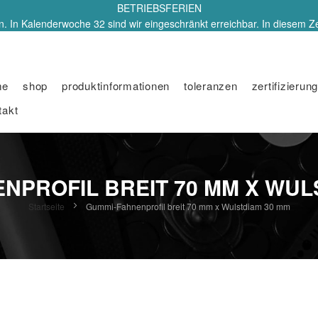
BETRIEBSFERIEN
. In Kalenderwoche 32 sind wir eingeschränkt erreichbar. In diesem Z
me
shop
produktinformationen
toleranzen
zertifizierung
takt
NPROFIL BREIT 70 MM X WUL
Startseite
Gummi-Fahnenprofil breit 70 mm x Wulstdiam 30 mm