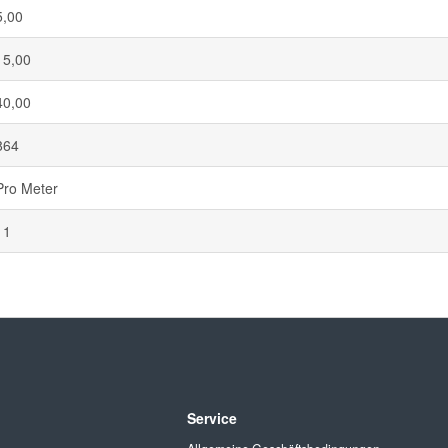
5,00
15,00
40,00
864
Pro Meter
11
Service