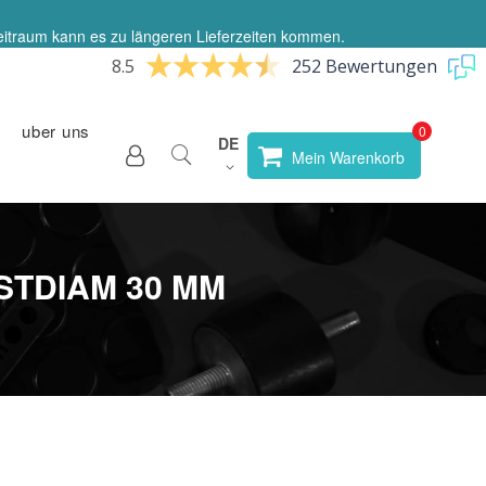
eitraum kann es zu längeren Lieferzeiten kommen.
8.5
252 Bewertungen
uber uns
Sprache
DE
Store
Mein Warenkorb
wählen
STDIAM 30 MM