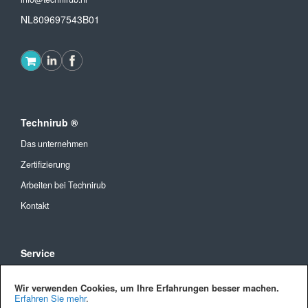
NL809697543B01
Technirub ®
Das unternehmen
Zertifizierung
Arbeiten bei Technirub
Kontakt
Service
Allgemeine Geschäftsbedingungen
Wir verwenden Cookies, um Ihre Erfahrungen besser machen.
Versandkosten und Lieferung
Erfahren Sie mehr
.