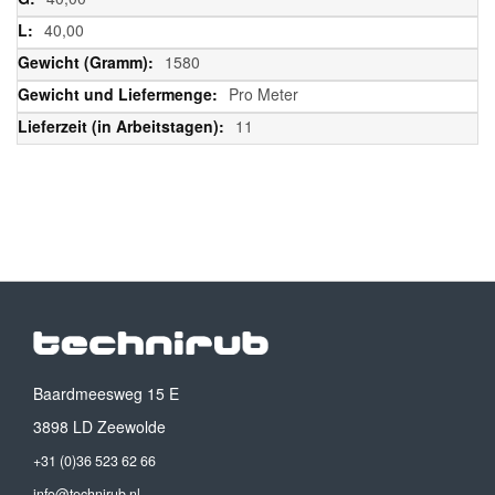
40,00
1580
Pro Meter
11
Baardmeesweg 15 E
3898 LD Zeewolde
+31 (0)36 523 62 66
info@technirub.nl