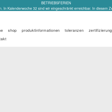
BETRIEBSFERIEN
. In Kalenderwoche 32 sind wir eingeschränkt erreichbar. In diesem Z
me
shop
produktinformationen
toleranzen
zertifizierung
takt