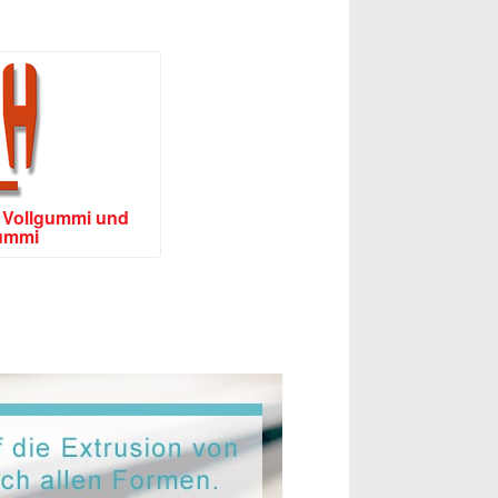
s Vollgummi und
ummi