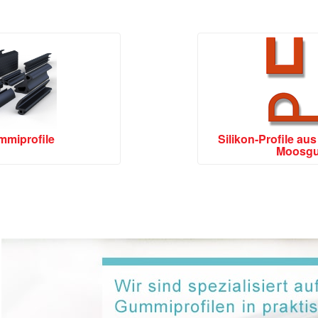
mmiprofile
Silikon-Profile au
Moosg