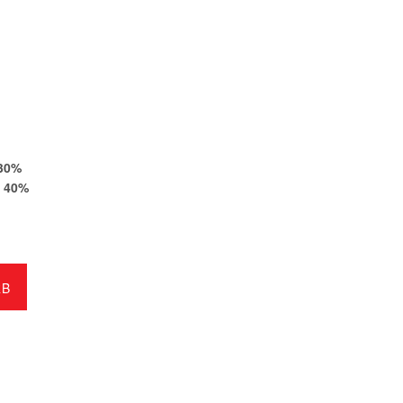
30
%
40
%
RB