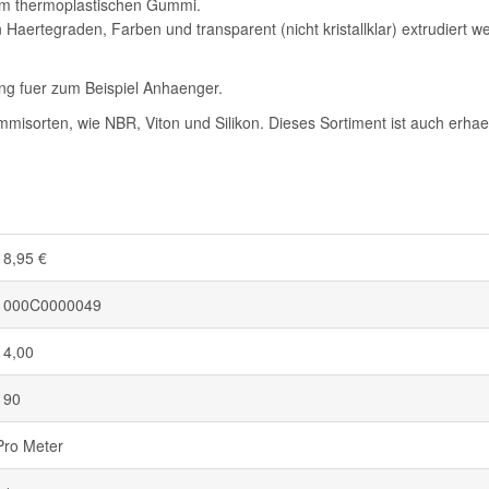
em thermoplastischen Gummi.
ertegraden, Farben und transparent (nicht kristallklar) extrudiert w
ung fuer zum Beispiel Anhaenger.
misorten, wie NBR, Viton und Silikon. Dieses Sortiment ist auch erhae
18,95 €
1000C0000049
14,00
190
Pro Meter