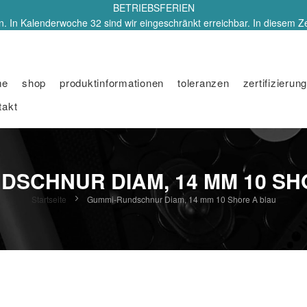
BETRIEBSFERIEN
. In Kalenderwoche 32 sind wir eingeschränkt erreichbar. In diesem Z
me
shop
produktinformationen
toleranzen
zertifizierung
takt
DSCHNUR DIAM, 14 MM 10 SH
Startseite
Gummi-Rundschnur Diam, 14 mm 10 Shore A blau