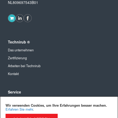
NL809697543B01
Technirub ®
Das unternehmen
Zertifizierung
Arbeiten bei Technirub
Kontakt
Service
Allgemeine Geschäftsbedingungen
Wir verwenden Cookies, um Ihre Erfahrungen besser machen.
Versandkosten und Lieferung
Erfahren Sie mehr
.
Bezahlmöglichkeiten