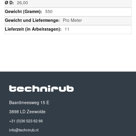
26,00
550
Pro Meter
11
Baardmeesweg 15 E
3898 LD Zeewolde
+31 (0)36 523 62 66
info@technirub.nl