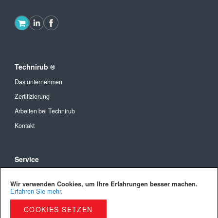
Technirub ®
Das unternehmen
Zertifizierung
Arbeiten bei Technirub
Kontakt
Service
Allgemeine Geschäftsbedingungen
Wir verwenden Cookies, um Ihre Erfahrungen besser machen.
Versandkosten und Lieferung
Erfahren Sie mehr
.
Bezahlmöglichkeiten
COOKIES SETZEN