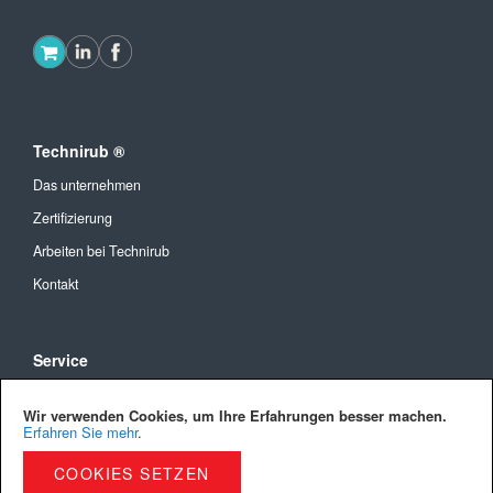
Technirub ®
Das unternehmen
Zertifizierung
Arbeiten bei Technirub
Kontakt
Service
Allgemeine Geschäftsbedingungen
Wir verwenden Cookies, um Ihre Erfahrungen besser machen.
Versandkosten und Lieferung
Erfahren Sie mehr
.
Bezahlmöglichkeiten
COOKIES SETZEN