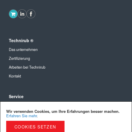
Technirub ®
Das unternehmen
Zertifizierung
Arbeiten bei Technirub
Kontakt
Service
Allgemeine Geschäftsbedingungen
Wir verwenden Cookies, um Ihre Erfahrungen besser machen.
Versandkosten und Lieferung
Erfahren Sie mehr
.
Bezahlmöglichkeiten
COOKIES SETZEN