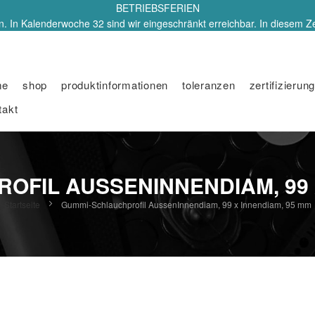
BETRIEBSFERIEN
. In Kalenderwoche 32 sind wir eingeschränkt erreichbar. In diesem Z
me
shop
produktinformationen
toleranzen
zertifizierung
takt
FIL AUSSENINNENDIAM, 99 
Startseite
Gummi-Schlauchprofil AussenInnendiam, 99 x Innendiam, 95 mm