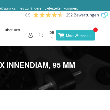
eitraum kann es zu längeren Lieferzeiten kommen.
8.5
252 Bewertungen
uber uns
Sprache
DE
Store
Mein Warenkorb
wählen
X INNENDIAM, 95 MM