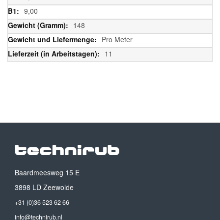
9,00
148
Pro Meter
11
Baardmeesweg 15 E
3898 LD Zeewolde
+31 (0)36 523 62 66
info@technirub.nl