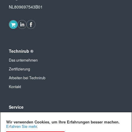
NL809697543B01
Technirub ®
Das unternehmen
Zertifizierung
Arbeiten bei Technirub
Kontakt
Service
Allgemeine Geschäftsbedingungen
Wir verwenden Cookies, um Ihre Erfahrungen besser machen.
Versandkosten und Lieferung
Erfahren Sie mehr
.