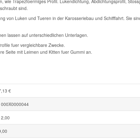
wie Trapezfoermiges Profil. Lukendichtung, Abdichtungsprofil, Stoss
schraubt sind.
g von Luken und Tueren in der Karosseriebau und Schifffahrt. Sie sind 
eimen lassen auf unterschiedlichen Unterlagen.
ofile fuer vergleichbare Zwecke.
ere Seite mit Leimen und Kitten fuer Gummi an.
7,13 €
1000X0000044
12,00
9,00