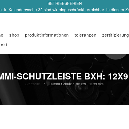
BETRIEBSFERIEN
. In Kalenderwoche 32 sind wir eingeschränkt erreichbar. In diesem Z
me
shop
produktinformationen
toleranzen
zertifizierung
takt
MI-SCHUTZLEISTE BXH: 12X
Startseite
Gummi-Schutzleiste BxH: 12x9 mm