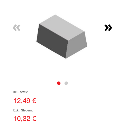
Ende
der
Bildgalerie
«
»
springen
Zum
Anfang
der
12,49 €
Bildgalerie
springen
10,32 €