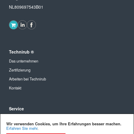
NL809697543B01
Technirub ®
Das unternehmen
Zertifizierung
Arbeiten bei Technirub
Kontakt
Service
Allgemeine Geschäftsbedingungen
Wir verwenden Cookies, um Ihre Erfahrungen besser machen.
Versandkosten und Lieferung
Erfahren Sie mehr
.