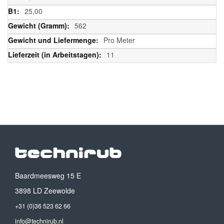
25,00
562
Pro Meter
11
Baardmeesweg 15 E
3898 LD Zeewolde
+31 (0)36 523 62 66
info@technirub.nl