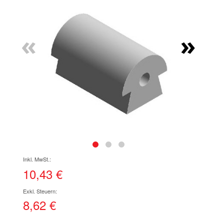
Ende
der
Bildgalerie
«
»
springen
Zum
Anfang
der
10,43 €
Bildgalerie
springen
8,62 €