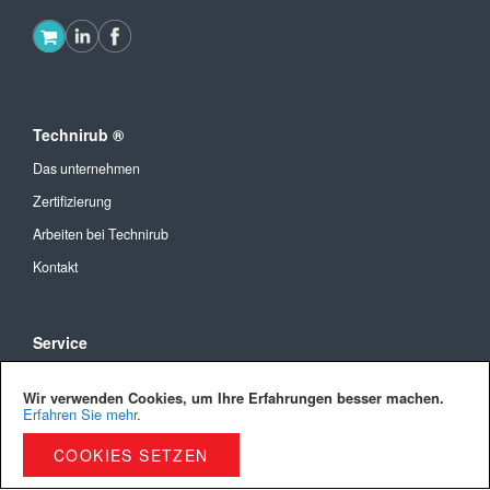
Technirub ®
Das unternehmen
Zertifizierung
Arbeiten bei Technirub
Kontakt
Service
Allgemeine Geschäftsbedingungen
Wir verwenden Cookies, um Ihre Erfahrungen besser machen.
Versandkosten und Lieferung
Erfahren Sie mehr
.
Bezahlmöglichkeiten
COOKIES SETZEN
Privacy Policy