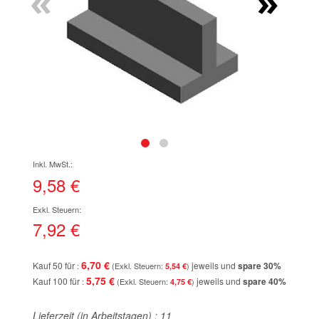
«
»
Zum
Anfang
der
9,58 €
Bildgalerie
springen
7,92 €
6,70 €
Kauf 50 für
jeweils und
spare
30
%
5,54 €
5,75 €
Kauf 100 für
jeweils und
spare
40
%
4,75 €
Lieferzeit (in Arbeitstagen) :
11