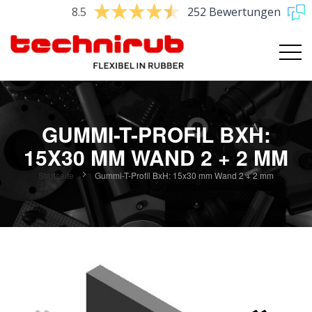
8.5
252 Bewertungen
GUMMI-T-PROFIL BXH:
15X30 MM WAND 2 + 2 MM
Startseite
Gummi-T-Profil BxH: 15x30 mm Wand 2 + 2 mm
Zum
Ende
der
Bildgalerie
springen