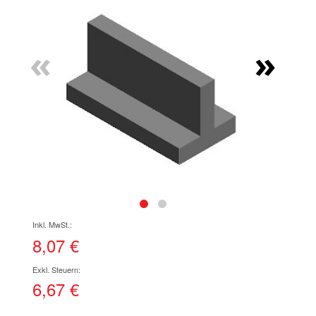
Ende
der
Bildgalerie
«
»
springen
Zum
Anfang
der
8,07 €
Bildgalerie
springen
6,67 €