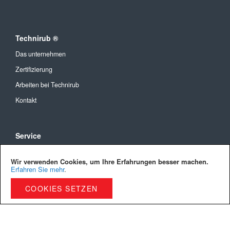
Technirub ®
Das unternehmen
Zertifizierung
Arbeiten bei Technirub
Kontakt
Service
Allgemeine Geschäftsbedingungen
Wir verwenden Cookies, um Ihre Erfahrungen besser machen.
Versandkosten und Lieferung
Erfahren Sie mehr
.
Bezahlmöglichkeiten
COOKIES SETZEN
Privacy Policy
Cookies