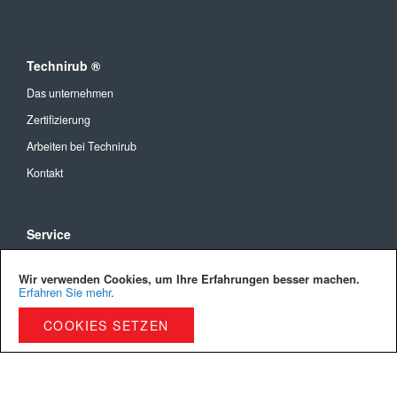
Technirub ®
Das unternehmen
Zertifizierung
Arbeiten bei Technirub
Kontakt
Service
Allgemeine Geschäftsbedingungen
Wir verwenden Cookies, um Ihre Erfahrungen besser machen.
Versandkosten und Lieferung
Erfahren Sie mehr
.
Bezahlmöglichkeiten
COOKIES SETZEN
Privacy Policy
Cookies