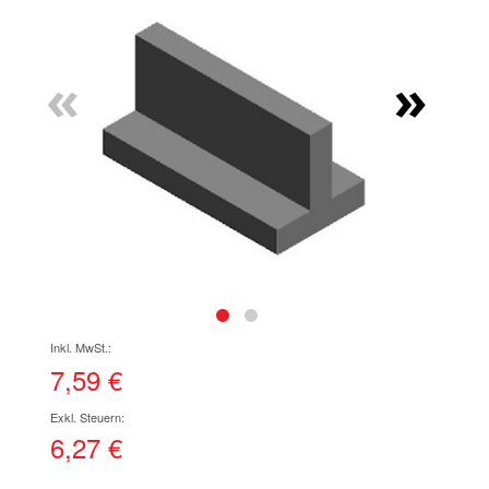
Ende
der
Bildgalerie
«
»
springen
Zum
Anfang
der
7,59 €
Bildgalerie
springen
6,27 €