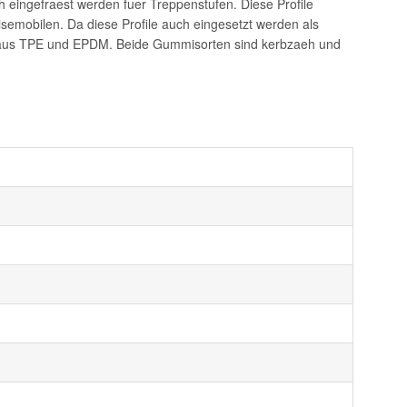
h eingefraest werden fuer Treppenstufen. Diese Profile
emobilen. Da diese Profile auch eingesetzt werden als
llt aus TPE und EPDM. Beide Gummisorten sind kerbzaeh und