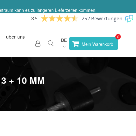
eitraum kann es zu längeren Lieferzeiten kommen.
8.5
252 Bewertungen
uber uns
Sprache
DE
Store
Mein Warenkorb
wählen
3 + 10 MM