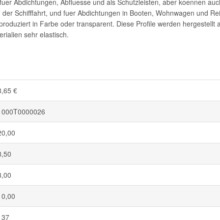
 fuer Abdichtungen, Abfluesse und als Schutzleisten, aber koennen auc
er Schifffahrt, und fuer Abdichtungen in Booten, Wohnwagen und Reis
produziert in Farbe oder transparent. Diese Profile werden hergeste
ialien sehr elastisch.
8,65 €
1000T0000026
20,00
8,50
3,00
10,00
137