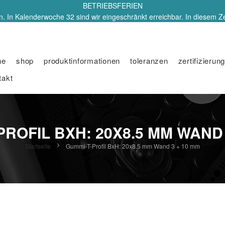
BETRIEBSFERIEN
. In Kalenderwoche 32 sind wir eingeschränkt erreichbar. In diesem Z
me
shop
produktinformationen
toleranzen
zertifizierung
takt
PROFIL BXH: 20X8.5 MM WAND 
Startseite
Gummi-T-Profil BxH: 20x8.5 mm Wand 3 + 10 mm