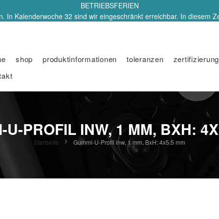
BETRIEBSFERIEN
. In Kalenderwoche 32 sind wir eingeschränkt erreichbar. In diesem Z
me
shop
produktinformationen
toleranzen
zertifizierung
takt
-U-PROFIL INW, 1 MM, BXH: 4X
Startseite
Gummi-U-Profil inw, 1 mm, BxH: 4x5.5 mm