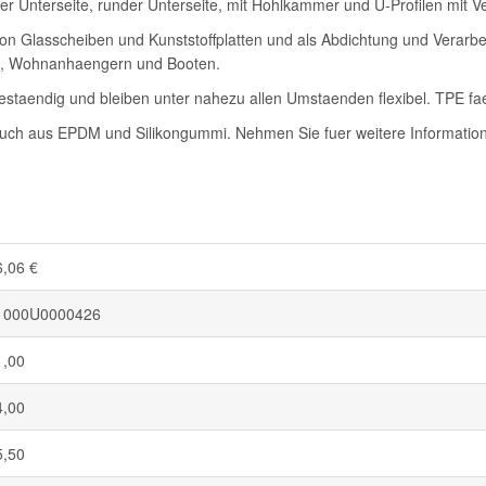
 Unterseite, runder Unterseite, mit Hohlkammer und U-Profilen mit Ver
 Glasscheiben und Kunststoffplatten und als Abdichtung und Verarbei
n, Wohnanhaengern und Booten.
staendig und bleiben unter nahezu allen Umstaenden flexibel. TPE fae
auch aus EPDM und Silikongummi. Nehmen Sie fuer weitere Informatione
6,06 €
1000U0000426
1,00
4,00
5,50