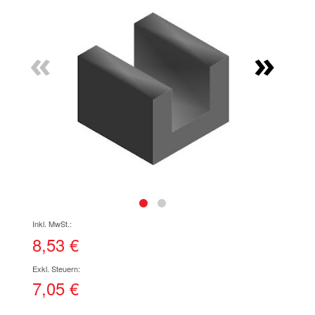
Ende
der
Bildgalerie
«
»
springen
Zum
Anfang
der
8,53 €
Bildgalerie
springen
7,05 €