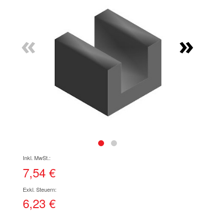
Ende
der
Bildgalerie
«
»
springen
Zum
Anfang
der
7,54 €
Bildgalerie
springen
6,23 €