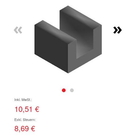
Ende
der
Bildgalerie
«
»
springen
Zum
Anfang
der
10,51 €
Bildgalerie
springen
8,69 €