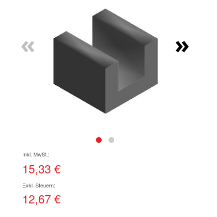
Ende
der
Bildgalerie
«
»
springen
Zum
Anfang
der
15,33 €
Bildgalerie
springen
12,67 €