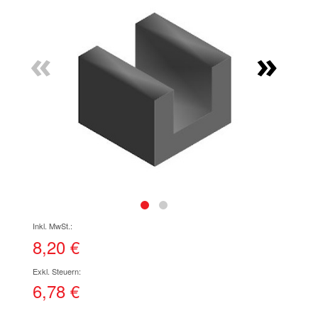
Ende
der
Bildgalerie
«
»
springen
Zum
Anfang
der
8,20 €
Bildgalerie
springen
6,78 €