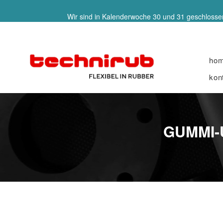
Wir sind in Kalenderwoche 30 und 31 geschlossen
ho
kon
GUMMI-U