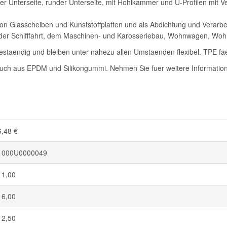
 Unterseite, runder Unterseite, mit Hohlkammer und U-Profilen mit Ver
 Glasscheiben und Kunststoffplatten und als Abdichtung und Verarbe
el der Schifffahrt, dem Maschinen- und Karosseriebau, Wohnwagen, W
staendig und bleiben unter nahezu allen Umstaenden flexibel. TPE fae
auch aus EPDM und Silikongummi. Nehmen Sie fuer weitere Informatione
6,48 €
1000U0000049
11,00
16,00
12,50