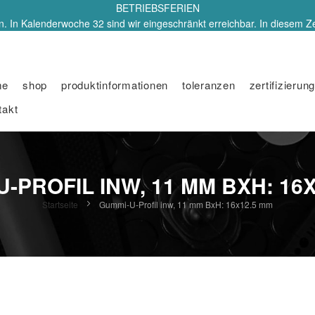
BETRIEBSFERIEN
. In Kalenderwoche 32 sind wir eingeschränkt erreichbar. In diesem Z
me
shop
produktinformationen
toleranzen
zertifizierung
takt
-PROFIL INW, 11 MM BXH: 16
Startseite
Gummi-U-Profil inw, 11 mm BxH: 16x12.5 mm