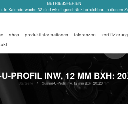
BETRIEBSFERIEN
. In Kalenderwoche 32 sind wir eingeschränkt erreichbar. In diesem Z
me
shop
produktinformationen
toleranzen
zertifizierung
takt
U-PROFIL INW, 12 MM BXH: 2
Startseite
Gummi-U-Profil inw, 12 mm BxH: 20x23 mm