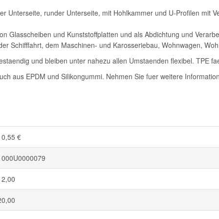
 Unterseite, runder Unterseite, mit Hohlkammer und U-Profilen mit Ver
 Glasscheiben und Kunststoffplatten und als Abdichtung und Verarbe
el der Schifffahrt, dem Maschinen- und Karosseriebau, Wohnwagen, W
staendig und bleiben unter nahezu allen Umstaenden flexibel. TPE fae
auch aus EPDM und Silikongummi. Nehmen Sie fuer weitere Informatione
10,55 €
1000U0000079
12,00
20,00