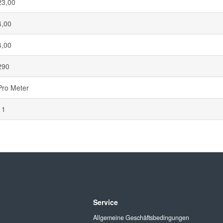
23,00
4,00
4,00
290
Pro Meter
11
Service
Allgemeine Geschäftsbedingungen