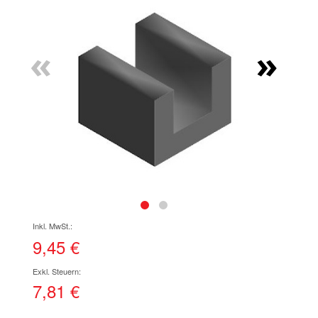
Ende
der
Bildgalerie
«
»
springen
Zum
Anfang
der
9,45 €
Bildgalerie
springen
7,81 €