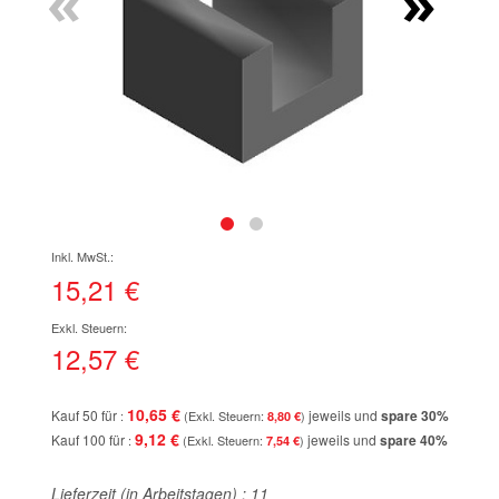
«
»
Zum
Anfang
der
15,21 €
Bildgalerie
springen
12,57 €
10,65 €
Kauf 50 für
jeweils und
spare
30
%
8,80 €
9,12 €
Kauf 100 für
jeweils und
spare
40
%
7,54 €
Lieferzeit (in Arbeitstagen) :
11