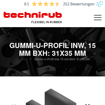
8.5
252 Bewertungen
GUMMI-U-PROFIL INW, 15
MM BXH: 31X35 MM
Startseite
Gummi-U-Profil inw, 15 mm BxH: 31x35 mm
Zum
Ende
der
Bildgalerie
springen