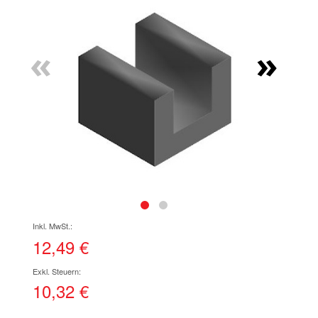
Ende
der
Bildgalerie
«
»
springen
Zum
Anfang
der
12,49 €
Bildgalerie
springen
10,32 €