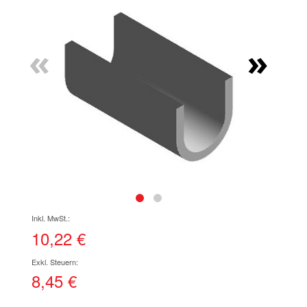
Ende
der
Bildgalerie
«
»
springen
Zum
Anfang
der
10,22 €
Bildgalerie
springen
8,45 €