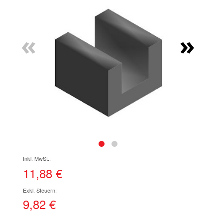
Ende
der
Bildgalerie
«
»
springen
Zum
Anfang
der
11,88 €
Bildgalerie
springen
9,82 €