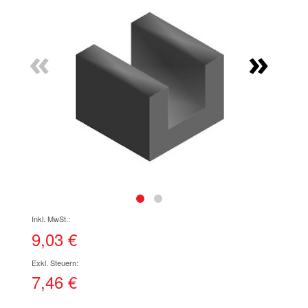
Ende
der
Bildgalerie
«
»
springen
Zum
Anfang
der
9,03 €
Bildgalerie
springen
7,46 €