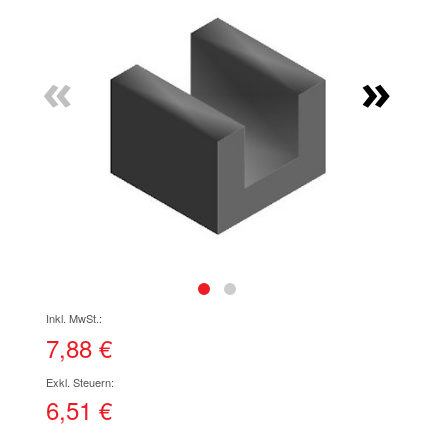
Ende
der
Bildgalerie
«
»
springen
Zum
Anfang
der
7,88 €
Bildgalerie
springen
6,51 €