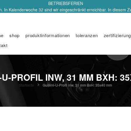
BETRIEBSFERIEN
. In Kalenderwoche 32 sind wir eingeschränkt erreichbar. In diesem Z
me
shop
produktinformationen
toleranzen
zertifizierung
takt
U-PROFIL INW, 31 MM BXH: 3
Startseite
Gummi-U-Profil inw, 31 mm BxH: 35x40 mm