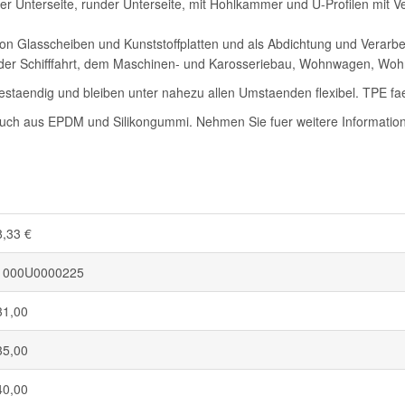
 Unterseite, runder Unterseite, mit Hohlkammer und U-Profilen mit Ver
 Glasscheiben und Kunststoffplatten und als Abdichtung und Verarbe
el der Schifffahrt, dem Maschinen- und Karosseriebau, Wohnwagen, W
staendig und bleiben unter nahezu allen Umstaenden flexibel. TPE fae
auch aus EPDM und Silikongummi. Nehmen Sie fuer weitere Informatione
8,33 €
1000U0000225
31,00
35,00
40,00