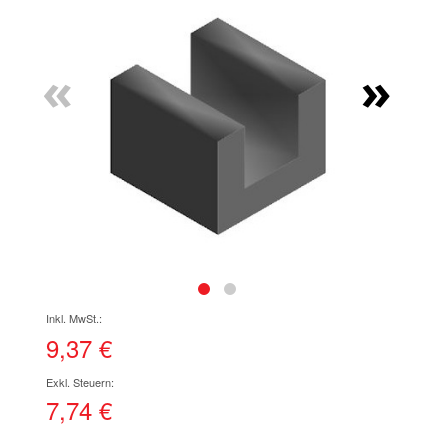
Ende
der
Bildgalerie
«
»
springen
Zum
Anfang
der
9,37 €
Bildgalerie
springen
7,74 €